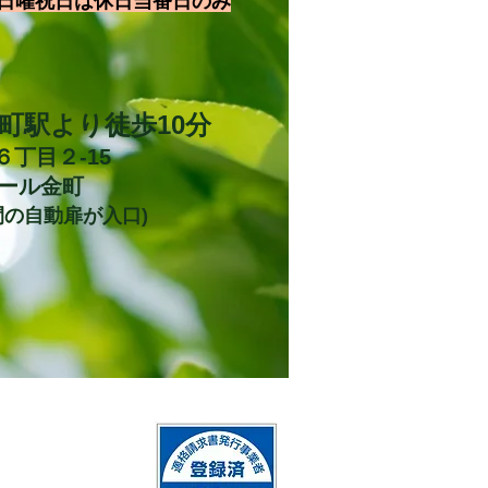
日曜祝日は休日当番日のみ
金町駅より徒歩10分
６丁目２-15
ール金町
間の自動扉が入口)
お
電話
にてご予約お願いします。
QRコード決済