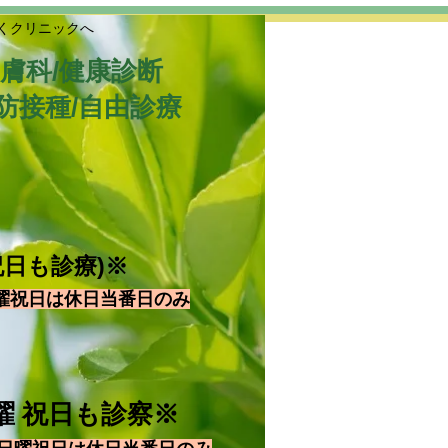
くクリニックへ
皮膚科/健康診断
防接種/自由診療
祝日も診療)※
曜祝日は休日当番日のみ
 日曜 祝日も診察※