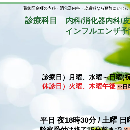
葛飾区金町の内科・消化器内科・皮膚科なら葛飾にいじゅ
診療科目
内科/消化器内科/
​
インフルエンザ予
診療日）月曜、水曜～日曜(
休診日）火曜、木曜午後
※日
平日 夜18時30分 / 土曜
​診察受付は終了15分前まで