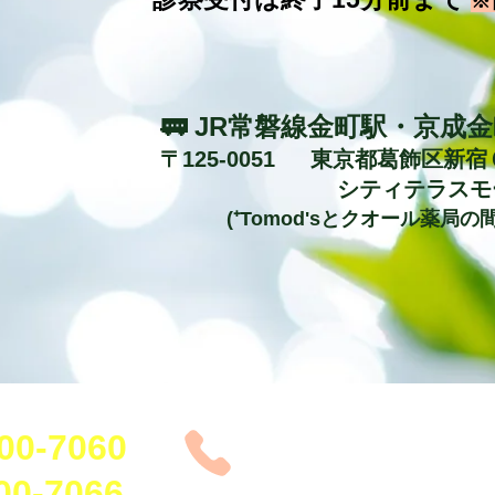
※
🚃 JR常磐線金町駅・京成
〒125-0051 東京都葛飾区新宿
​
シティテラスモ
(⁺Tomod'sとクオール薬局の
各種ワクチン(インフルエンザ予防接種を除く)をご希望の方は
0-7060
各種クレジットカード、
ご利用いただけます
-7066​