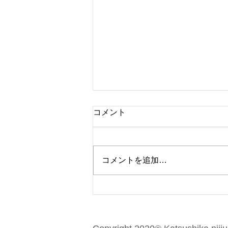
泌尿器科診察
コメント
６月8日より東京女子医大から泌
器科の先生に来ていただくことに
りました。 是非泌尿器科周りで
コメントを追加…
になる症状がある方は是非ご来院
ださい。