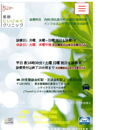
診療科目
内科/消化器内科/皮膚科/健康診断
​
インフルエンザ予防接種/自由診療
診療日）月曜、水曜～日曜(祝日も診療)※
休診日）火曜、木曜午後
※日曜祝日は休日当番日のみ
平日 夜18時30分 / 土曜 日曜 祝日も診察※
​診察受付は終了15分前まで
※日曜祝日は休日当番日のみ
🚃 JR常磐線金町駅・京成金町駅より徒歩10分
〒125-0051 東京都葛飾区新宿６丁目２-15
​
シティテラスモール金町
(⁺Tomod'sとクオール薬局の間の自動扉が入口)
健康診断、美容点滴、ピーリング、各種ワクチン(インフルエンザ予防接種を
除く)をご希望の方はお
電話
にてご予約お願いします。
お電話
03-3600-7060
​F
AX
03-3600-7066
e
-
mail
info@niijukuclinic.com​
各種クレジットカード、QRコード決済ご利用いただけます