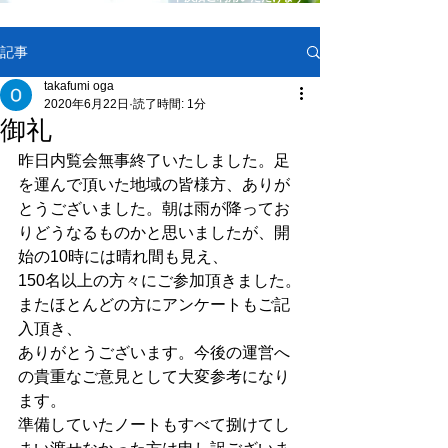
記事
takafumi oga
2020年6月22日
読了時間: 1分
御礼
昨日内覧会無事終了いたしました。足
を運んで頂いた地域の皆様方、ありが
とうございました。朝は雨が降ってお
りどうなるものかと思いましたが、開
始の10時には晴れ間も見え、
150名以上の方々にご参加頂きました。
またほとんどの方にアンケートもご記
入頂き、
ありがとうございます。今後の運営へ
の貴重なご意見として大変参考になり
ます。
準備していたノートもすべて捌けてし