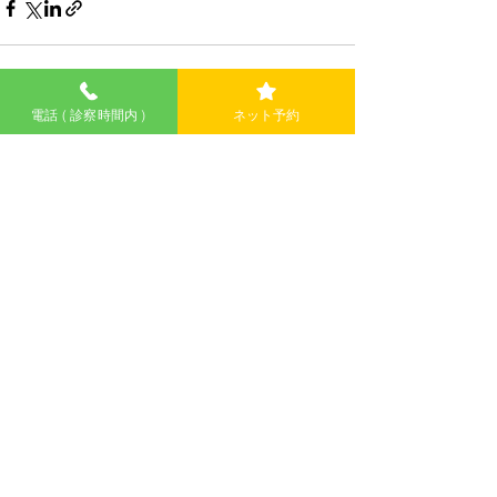
電話 ( 診察時間内 )
ネット予約
すべて表示
最新記事