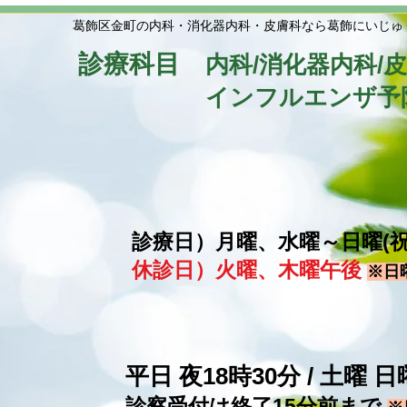
葛飾区金町の内科・消化器内科・皮膚科なら葛飾にいじゅ
診療科目
内科/消化器内科/
​
インフルエンザ予
診療日）月曜、水曜～日曜(
休診日）火曜、木曜午後
※日
平日 夜18時30分 / 土曜
​診察受付は終了15分前まで