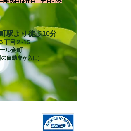
日曜祝日は休日当番日のみ
金町駅より徒歩10分
６丁目２-15
ール金町
間の自動扉が入口)
お
電話
にてご予約お願いします。
QRコード決済