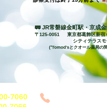
※
🚃 JR常磐線金町駅・京成
〒125-0051 東京都葛飾区新宿
​
シティテラスモ
(⁺Tomod'sとクオール薬局の
各種ワクチン(インフルエンザ予防接種を除く)をご希望の方は
0-7060
各種クレジットカード、
ご利用いただけます
-7066​