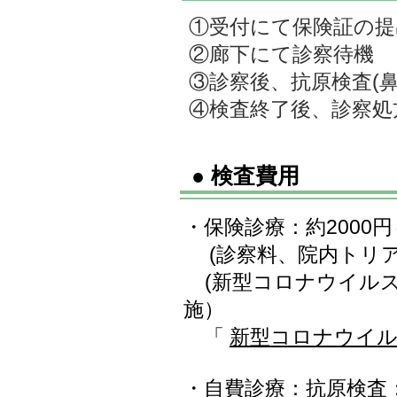
①受付にて保険証の提
②廊下にて診察待機
③診察後、抗原検査(
​④検査終了後、診察
●
検査費用
・保険診療：約2000円
(診察料、院内トリ
(新型コロナウイル
施）
「
新型コロナウイル
・自費診療：
抗原検査：