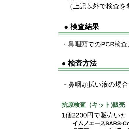
（上記以外で検査を
● 検査結果
鼻咽頭
・
でのPCR検
● 検査方法
​・鼻咽頭拭い液の場
抗原検査（キット)販売
1個2200円で販売
イムノエースSARS-CoV