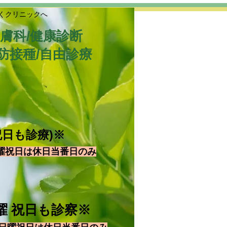
くクリニックへ
皮膚科/健康診断
防接種/自由診療
祝日も診療)※
曜祝日は休日当番日のみ
 日曜 祝日も診察※