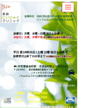
診療科目
内科/消化器内科/皮膚科/健康診断
​
インフルエンザ予防接種/自由診療
診療日）月曜、水曜～日曜(祝日も診療)※
休診日）火曜、木曜午後
※日曜祝日は休日当番日のみ
平日 夜18時30分 / 土曜 日曜 祝日も診察※
​診察受付は終了15分前まで
※日曜祝日は休日当番日のみ
🚃 JR常磐線金町駅・京成金町駅より徒歩10分
〒125-0051 東京都葛飾区新宿６丁目２-15
​
シティテラスモール金町
(⁺Tomod'sとクオール薬局の間の自動扉が入口)
健康診断、美容点滴、ピーリング、各種ワクチン(インフルエンザ予防接種を
除く)をご希望の方はお
電話
にてご予約お願いします。
お電話
03-3600-7060
​F
AX
03-3600-7066
e
-
mail
info@niijukuclinic.com​
各種クレジットカード、QRコード決済ご利用いただけます