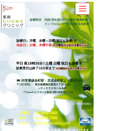
診療科目
内科/消化器内科/皮膚科/健康診断
​
インフルエンザ予防接種/自由診療
診療日）月曜、水曜～日曜(祝日も診療)※
休診日）火曜、木曜午後
※日曜祝日は休日当番日のみ
平日 夜18時30分 / 土曜 日曜 祝日も診察※
​診察受付は終了15分前まで
※日曜祝日は休日当番日のみ
🚃 JR常磐線金町駅・京成金町駅より徒歩10分
〒125-0051 東京都葛飾区新宿６丁目２-15
​
シティテラスモール金町
(⁺Tomod'sとクオール薬局の間の自動扉が入口)
健康診断、美容点滴、ピーリング、各種ワクチン(インフルエンザ予防接種を
除く)をご希望の方はお
電話
にてご予約お願いします。
お電話
03-3600-7060
​F
AX
03-3600-7066
e
-
mail
info@niijukuclinic.com​
各種クレジットカード、QRコード決済ご利用いただけます