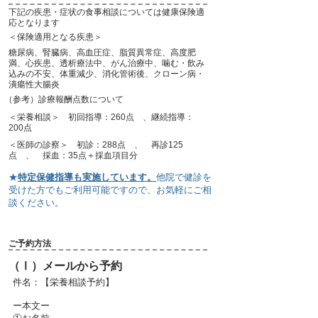
下記の疾患・症状の食事相談については健康保険適
応となります
＜保険適用となる疾患＞
糖尿病、腎臓病、高血圧症、脂質異常症、高度肥
満、心疾患、透析療法中、がん治療中、噛む・飲み
込みの不安、体重減少、消化管術後、クローン病・
潰瘍性大腸炎
（参考）診療報酬点数について
＜栄養相談＞ 初回指導：260点 、継続指導：
200点
＜医師の診察＞ 初診：288点 、 再診125
点 、 採血：35点＋採血項目分
★
特定保健指導も実施しています。
他院で健診を
受けた方でもご利用可能ですので、お気軽にご相
談ください。
ご予約方法
（Ⅰ）メールから予約
件名：【栄養相談予約】
ー本文ー