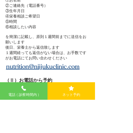
①お名前
②ご連絡先（電話番号）
③生年月日
④栄養相談ご希望日
⑤時間
⑥相談したい内容
を簡潔に記載し、
原則１週間前までに送信をお
願いします
後日、栄養士から返信致します
１週間経っても返信がない場合は、お手数です
がお電話にてお問い合わせください
nutrition@niijukuclinic.com
（Ⅱ）お電話から予約
​03-3600-7060
電話 ( 診察時間内 )
ネット予約
予約の際に栄養相談希望とお伝えください
​管理栄養士の紹介
葛飾にいじゅくクリニックには管理栄養士が在
籍しています