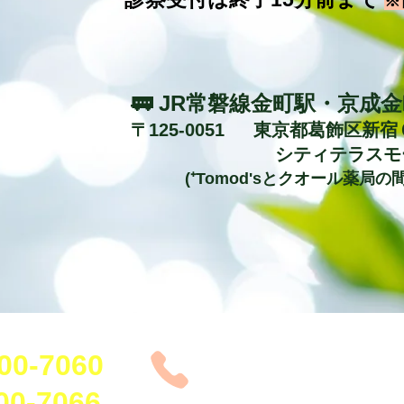
※
🚃 JR常磐線金町駅・京成
〒125-0051 東京都葛飾区新宿
​
シティテラスモ
(⁺Tomod'sとクオール薬局の
各種ワクチン(インフルエンザ予防接種を除く)をご希望の方は
0-7060
各種クレジットカード、
ご利用いただけます
-7066​