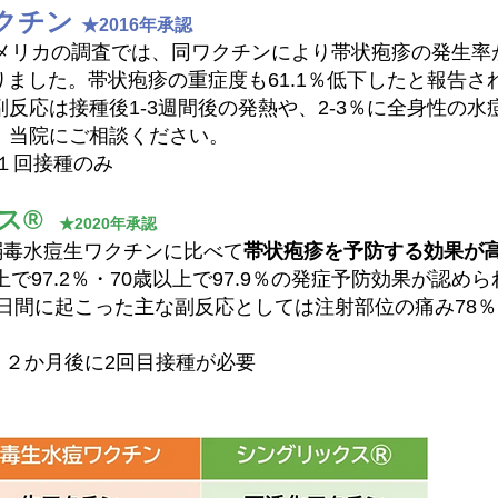
クチン
★2016年承認
リカの調査では、同ワクチンにより帯状疱疹の発生率が
減りました。帯状疱疹の重症度も61.1％低下したと報告さ
応は接種後1-3週間後の発熱や、2-3％に全身性の水
、当院にご相談ください。
１回接種のみ
ス®
★2020年承認
毒水痘生ワクチンに比べて
帯状疱疹を予防する効果が
で97.2％・70歳以上で97.9％の発症予防効果が認め
間に起こった主な副反応としては注射部位の痛み78％、
＊２か月後に2回目接種が必要