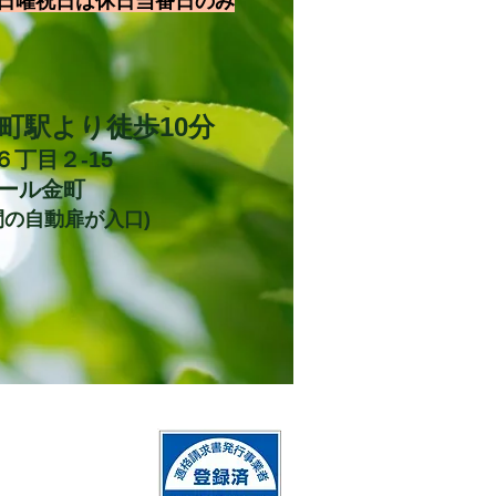
日曜祝日は休日当番日のみ
金町駅より徒歩10分
６丁目２-15
ール金町
間の自動扉が入口)
お
電話
にてご予約お願いします。
QRコード決済