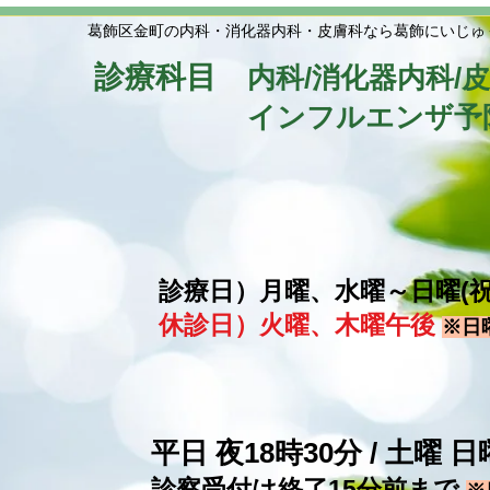
葛飾区金町の内科・消化器内科・皮膚科なら葛飾にいじゅ
診療科目
内科/消化器内科/
​
インフルエンザ予
診療日）月曜、水曜～日曜(
休診日）火曜、木曜午後
※日
平日 夜18時30分 / 土曜
​診察受付は終了15分前まで