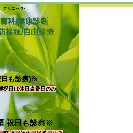
くクリニックへ
皮膚科/健康診断
防接種/自由診療
祝日も診療)※
曜祝日は休日当番日のみ
 日曜 祝日も診察※