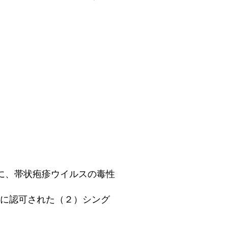
に、帯状疱疹ウイルスの毒性
年に認可された（２）シング